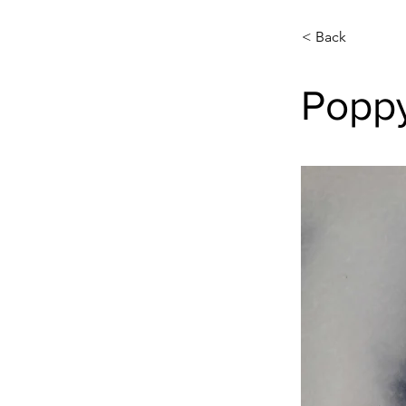
< Back
Popp